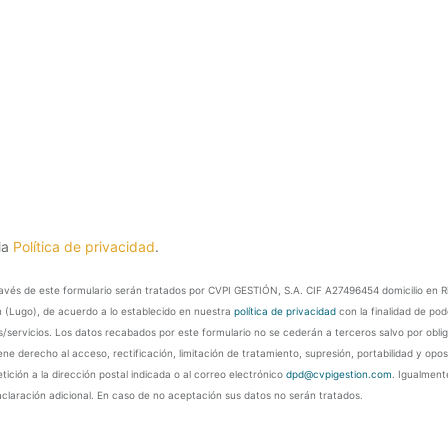
la
Política de privacidad
.
través de este formulario serán tratados por CVPI GESTIÓN, S.A. CIF A27496454 domicilio en R
 (Lugo), de acuerdo a lo establecido en nuestra
política de privacidad
con la finalidad de pod
/servicios. Los datos recabados por este formulario no se cederán a terceros salvo por oblig
e derecho al acceso, rectificación, limitación de tratamiento, supresión, portabilidad y opos
etición a la dirección postal indicada o al correo electrónico
dpd@cvpigestion.com
. Igualment
aclaración adicional. En caso de no aceptación sus datos no serán tratados.