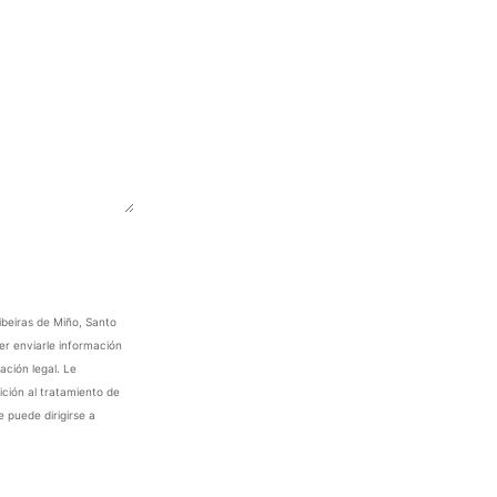
ibeiras de Miño, Santo
er enviarle información
ación legal. Le
ición al tratamiento de
e puede dirigirse a